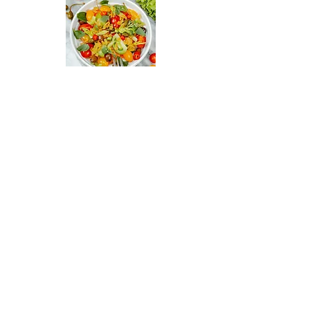
Italian Gastronomy Academy
By Gisella Vandoni
+31 638056293